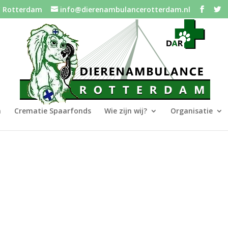
C Rotterdam
info@dierenambulancerotterdam.nl
n
Crematie Spaarfonds
Wie zijn wij?
Organisatie