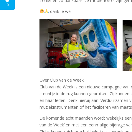
Zo lief en zo dankbaar
De mooie foto’s zijn ge
0
dank je wel
Over Club van de Week
Club van de Week is een nieuwe campagne van de
steuntje in de rug kunnen gebruiken. Zij kunnen
en haar leden. Denk hierbij aan: Verduurzamen v
muziekinstrumenten of het faciliteren van maatsc
De komende acht maanden wordt wekelijks een aan
van de Week’ en met een eenmalige bijdrage van 
Clubs kunnen zich nog het hele jaar aanmelden 