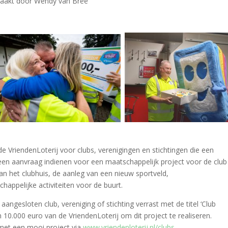
maakt door Wendy van Bree
 VriendenLoterij voor clubs, verenigingen en stichtingen die een
 een aanvraag indienen voor een maatschappelijk project voor de club
an het clubhuis, de aanleg van een nieuw sportveld,
happelijke activiteiten voor de buurt.
gesloten club, vereniging of stichting verrast met de titel ‘Club
10.000 euro van de VriendenLoterij om dit project te realiseren.
met een mooi project via
www.vriendenloterij.nl/clubs
.